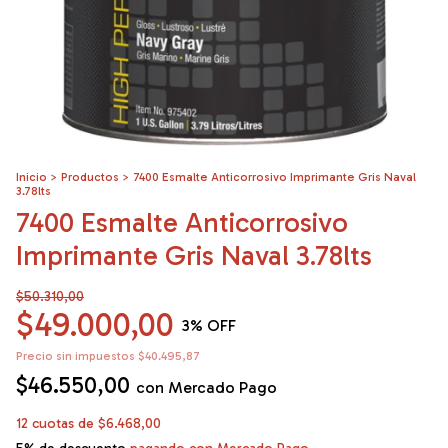
Inicio
>
Productos
>
7400 Esmalte Anticorrosivo Imprimante Gris Naval
3.78lts
7400 Esmalte Anticorrosivo
Imprimante Gris Naval 3.78lts
$50.310,00
$49.000,00
3
% OFF
Precio sin impuestos
$40.495,87
$46.550,00
con
Mercado Pago
12
cuotas de
$6.468,00