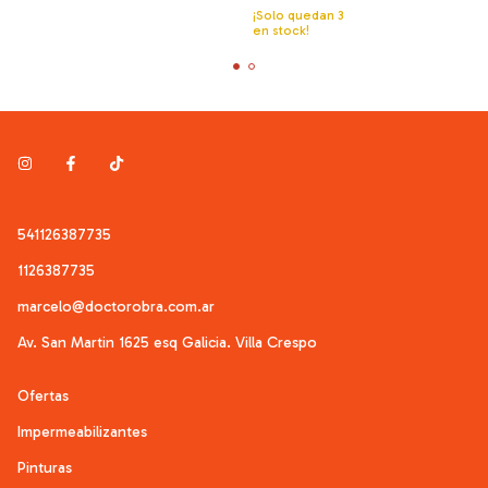
¡Solo quedan
3
en stock!
541126387735
1126387735
marcelo@doctorobra.com.ar
Av. San Martin 1625 esq Galicia. Villa Crespo
Ofertas
Impermeabilizantes
Pinturas