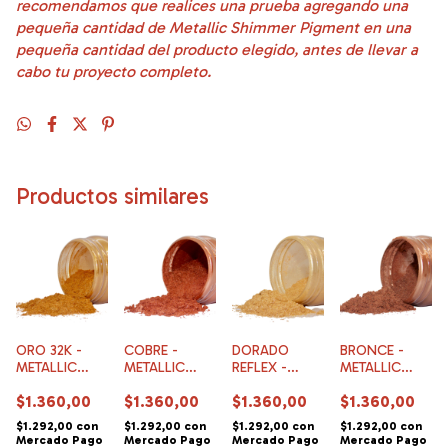
recomendamos que realices una prueba agregando una
pequeña cantidad de Metallic Shimmer Pigment en una
pequeña cantidad del producto elegido, antes de llevar a
cabo tu proyecto completo.
Productos similares
ORO 32K -
COBRE -
DORADO
BRONCE -
METALLIC
METALLIC
REFLEX -
METALLIC
SHIMMER
SHIMMER
METALLIC
SHIMMER
$1.360,00
$1.360,00
$1.360,00
$1.360,00
PIGMENTS
PIGMENTS
SHIMMER
PIGMENTS
PIGMENTS
$1.292,00
con
$1.292,00
con
$1.292,00
con
$1.292,00
con
Mercado Pago
Mercado Pago
Mercado Pago
Mercado Pago