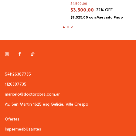
$4.500,00
$3.500,00
22
% OFF
$3.325,00
con
Mercado Pago
541126387735
1126387735
marcelo@doctorobra.com.ar
Av. San Martin 1625 esq Galicia. Villa Crespo
Ofertas
Impermeabilizantes