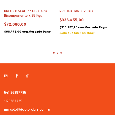
PROTEX SEAL 77 FLEX Gris
PROTEX TAP X 25 KG
Bicomponente x 25 Kgs
$333.455,00
$72.080,00
$316.782,25
con
Mercado Pago
$68.476,00
con
Mercado Pago
¡Solo quedan
2
en stock!
541126387735
1126387735
marcelo@doctorobra.com.ar