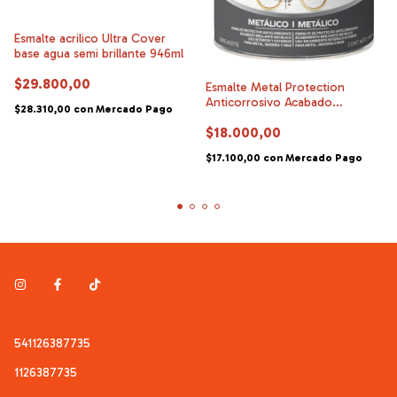
Esmalte acrilico Ultra Cover
base agua semi brillante 946ml
$29.800,00
Esmalte Metal Protection
Anticorrosivo Acabado
$28.310,00
con
Mercado Pago
Metalico Aluminio 946ml
$18.000,00
$17.100,00
con
Mercado Pago
541126387735
1126387735