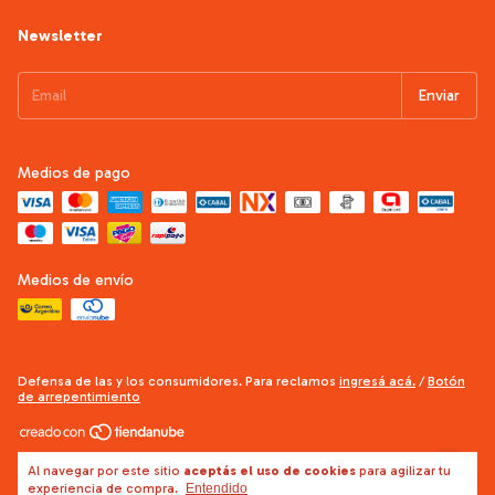
Newsletter
Medios de pago
Medios de envío
Defensa de las y los consumidores. Para reclamos
ingresá acá.
/
Botón
de arrepentimiento
Copyright Doctor Obra - Construcciones - 2026. Todos los derechos
Al navegar por este sitio
aceptás el uso de cookies
para agilizar tu
reservados.
experiencia de compra.
Entendido