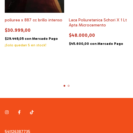
poliurea x 887 cc brillo intenso
Laca Poliuretanica Schori X 1 Lt
Apta Microcemento
$30.999,00
$48.000,00
$29.449,05
con
Mercado Pago
$45.600,00
con
Mercado Pago
¡Solo quedan
5
en stock!
541126387735