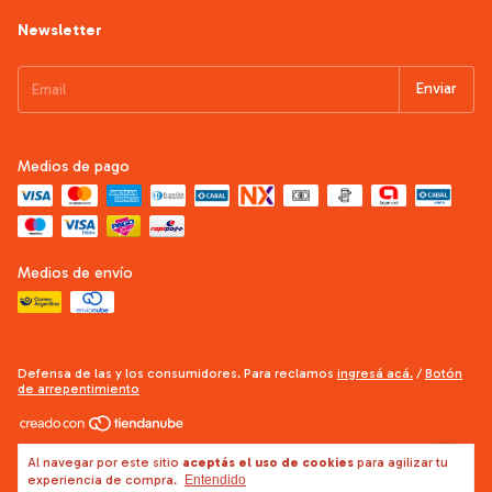
Newsletter
Medios de pago
Medios de envío
Defensa de las y los consumidores. Para reclamos
ingresá acá.
/
Botón
de arrepentimiento
Copyright Doctor Obra - Construcciones - 2026. Todos los derechos
Al navegar por este sitio
aceptás el uso de cookies
para agilizar tu
reservados.
experiencia de compra.
Entendido