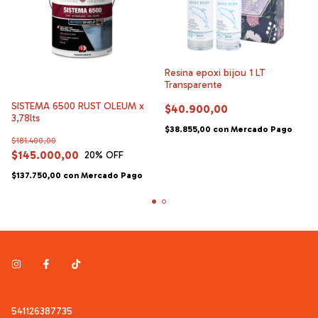
Resina epoxi bijou 1 LT
Transparente
SISTEMA 6500 RUST OLEUM x
$40.900,00
3,78lts
$38.855,00
con
Mercado Pago
$181.400,00
$145.000,00
20
% OFF
$137.750,00
con
Mercado Pago
541126387735