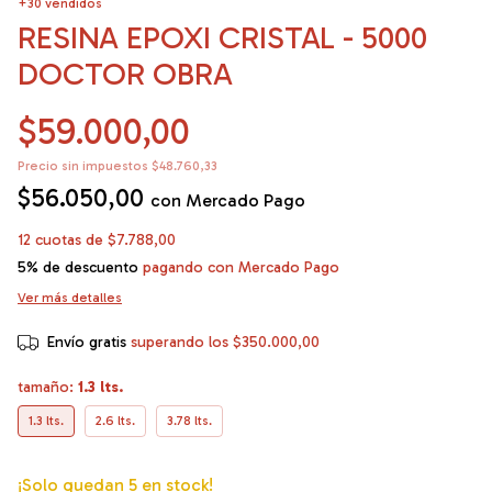
+30 vendidos
RESINA EPOXI CRISTAL - 5000
DOCTOR OBRA
$59.000,00
Precio sin impuestos
$48.760,33
$56.050,00
con
Mercado Pago
12
cuotas de
$7.788,00
5% de descuento
pagando con Mercado Pago
Ver más detalles
Envío gratis
superando los
$350.000,00
tamaño:
1.3 lts.
1.3 lts.
2.6 lts.
3.78 lts.
¡Solo quedan
5
en stock!