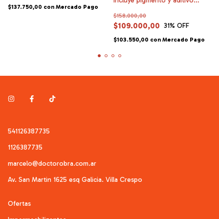
incluye pigmento y aditivo
$137.750,00
con
Mercado Pago
color
$158.000,00
$109.000,00
31
% OFF
$103.550,00
con
Mercado Pago
541126387735
1126387735
marcelo@doctorobra.com.ar
Av. San Martin 1625 esq Galicia. Villa Crespo
Ofertas