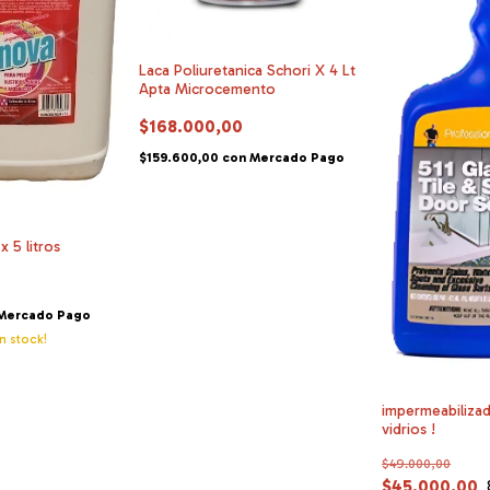
Laca Poliuretanica Schori X 4 Lt
Apta Microcemento
$168.000,00
$159.600,00
con
Mercado Pago
 5 litros
Mercado Pago
n stock!
impermeabilizad
vidrios !
$49.000,00
$45.000,00