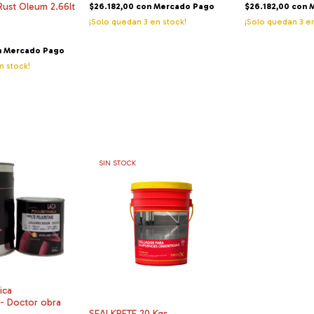
Rust Oleum 2.66lt
$26.182,00
con
Mercado Pago
$26.182,00
con
¡Solo quedan
3
en stock!
¡Solo quedan
3
en
n
Mercado Pago
n stock!
SIN STOCK
ica
- Doctor obra
SEALKRETE 20 Kgs