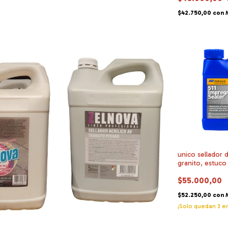
$42.750,00
con
unico sellador 
granito, estuco
$55.000,00
$52.250,00
con
¡Solo quedan
3
en