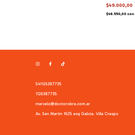
$49.000,00
$46.550,00
con
541126387735
1126387735
marcelo@doctorobra.com.ar
Av. San Martin 1625 esq Galicia. Villa Crespo