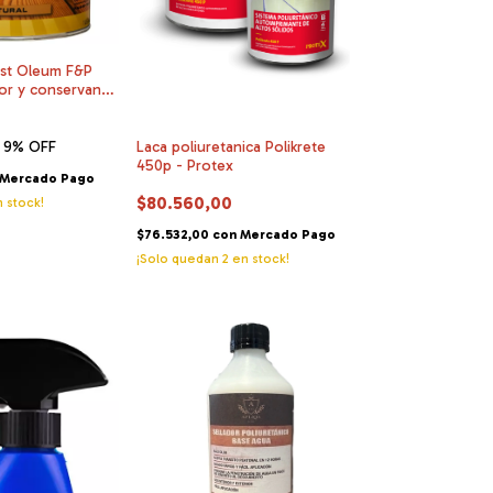
st Oleum F&P
rior y conservante
Laca poliuretanica Polikrete
9
% OFF
450p - Protex
Mercado Pago
$80.560,00
 stock!
$76.532,00
con
Mercado Pago
¡Solo quedan
2
en stock!