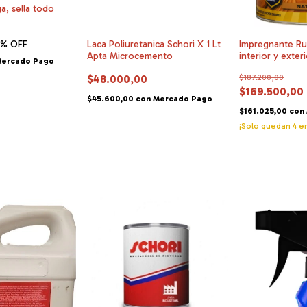
a, sella todo
1
% OFF
Laca Poliuretanica Schori X 1 Lt
Impregnante Ru
Apta Microcemento
interior y exte
ercado Pago
x 3,78 lts
$48.000,00
$187.200,00
$169.500,00
$45.600,00
con
Mercado Pago
$161.025,00
con
¡Solo quedan
4
en