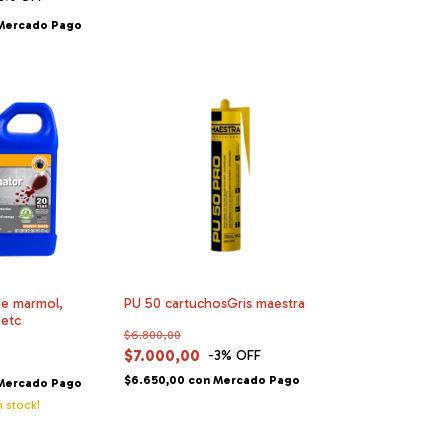
Mercado Pago
de marmol,
PU 50 cartuchosGris maestra
 etc
$6.800,00
$7.000,00
-3
% OFF
$6.650,00
con
Mercado Pago
Mercado Pago
 stock!