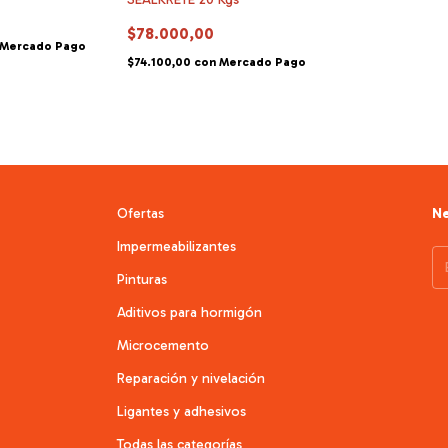
$78.000,00
Mercado Pago
$74.100,00
con
Mercado Pago
Ofertas
Ne
Impermeabilizantes
Pinturas
Aditivos para hormigón
Microcemento
Reparación y nivelación
Ligantes y adhesivos
Todas las categorías