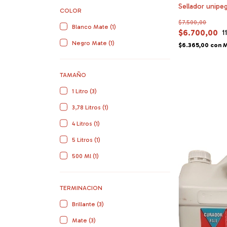
Sellador unipeg
COLOR
$7.500,00
Blanco Mate (1)
$6.700,00
1
Negro Mate (1)
$6.365,00
con
M
TAMAÑO
1 Litro (3)
3,78 Litros (1)
4 Litros (1)
5 Litros (1)
500 Ml (1)
TERMINACION
Brillante (3)
Mate (3)